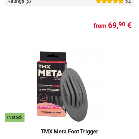
Ratings
5,0
(2)
69,
€
90
from
In stock
TMX Meta Foot Trigger