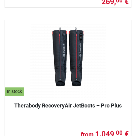
269,
€
00
In stock
Therabody RecoveryAir JetBoots – Pro Plus
1.049,
€
00
from