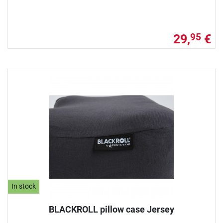
29,
€
95
In stock
BLACKROLL pillow case Jersey