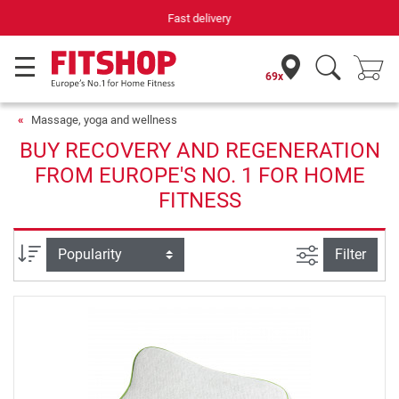
Your expert in home fitness for 42 years
69x
Massage, yoga and wellness
BUY RECOVERY AND REGENERATION
FROM EUROPE'S NO. 1 FOR HOME
FITNESS
filter view
Sort
Filter