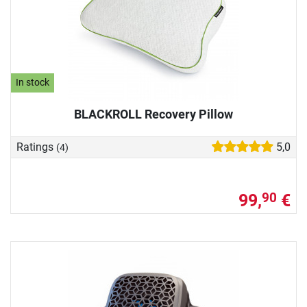
In stock
BLACKROLL Recovery Pillow
Ratings
5,0
(4)
99,
€
90