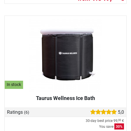
In stock
Taurus Wellness Ice Bath
Ratings
5,0
(6)
30-day best price
99,
€
00
You save
30%