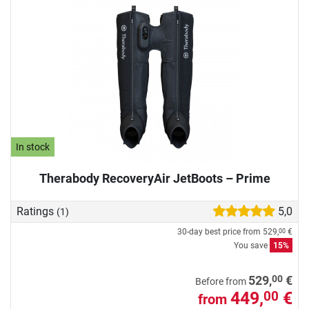
In stock
Therabody RecoveryAir JetBoots – Prime
Ratings
5,0
(1)
30-day best price from
529,
€
00
You save
15%
00
529,
€
Before from
449,
€
00
from