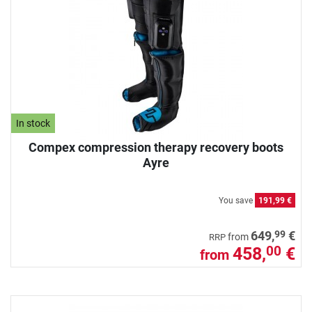
In stock
Compex compression therapy recovery boots
Ayre
You save
191,99 €
99
649,
€
from
RRP
458,
€
00
from