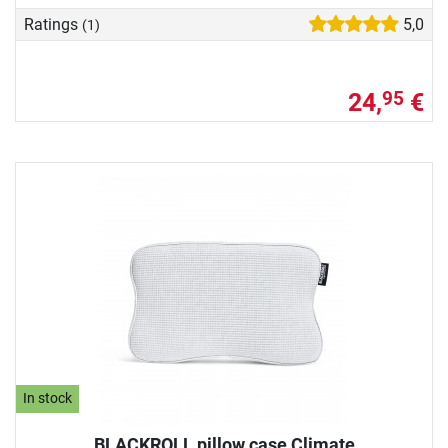
Ratings
5,0
(1)
24,
€
95
In stock
BLACKROLL pillow case Climate