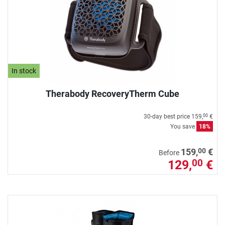
In stock
Therabody RecoveryTherm Cube
30-day best price
159,
€
00
You save
18%
00
159,
€
Before
129,
€
00