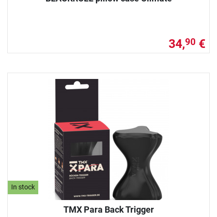
34,
€
90
In stock
TMX Para Back Trigger